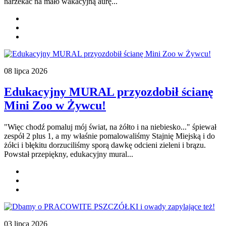
narzekać na mało wakacyjną aurę...
08 lipca 2026
Edukacyjny MURAL przyozdobił ścianę
Mini Zoo w Żywcu!
"Więc chodź pomaluj mój świat, na żółto i na niebiesko..." śpiewał
zespół 2 plus 1, a my właśnie pomalowaliśmy Stajnię Miejską i do
żółci i błękitu dorzuciliśmy
sporą dawkę odcieni zieleni i brązu.
Powstał przepiękny, edukacyjny mural
...
03 lipca 2026